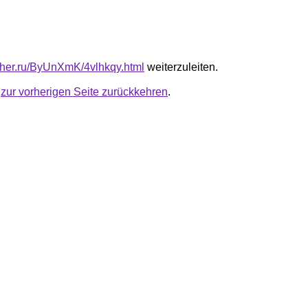
luther.ru/ByUnXmK/4vlhkqy.html
weiterzuleiten.
u
zur vorherigen Seite zurückkehren
.