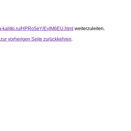
ota-kalitki.ru/HPRo5eY/EyIM6EU.html
weiterzuleiten.
u
zur vorherigen Seite zurückkehren
.