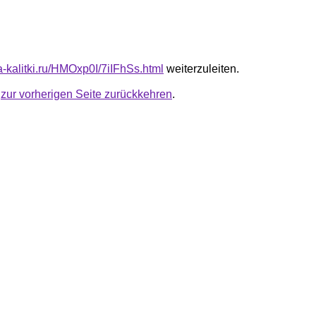
ta-kalitki.ru/HMOxp0I/7iIFhSs.html
weiterzuleiten.
u
zur vorherigen Seite zurückkehren
.