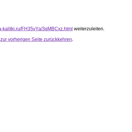
ota-kalitki.ru/FH35vYa/3qMBCxz.html
weiterzuleiten.
u
zur vorherigen Seite zurückkehren
.