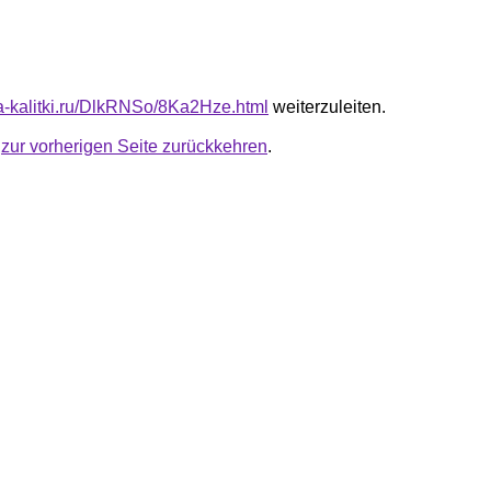
ota-kalitki.ru/DlkRNSo/8Ka2Hze.html
weiterzuleiten.
u
zur vorherigen Seite zurückkehren
.