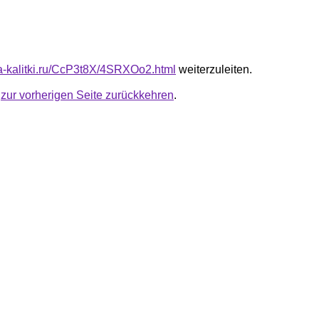
ota-kalitki.ru/CcP3t8X/4SRXOo2.html
weiterzuleiten.
u
zur vorherigen Seite zurückkehren
.