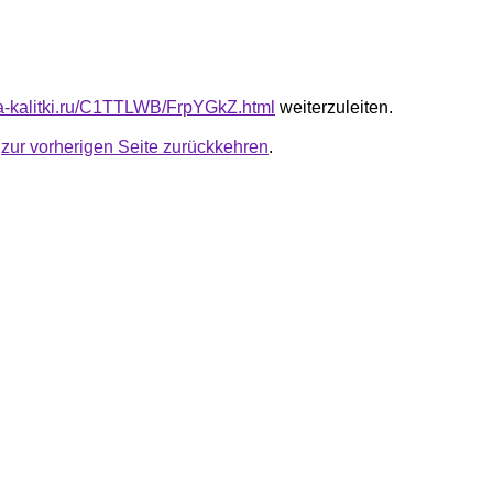
ota-kalitki.ru/C1TTLWB/FrpYGkZ.html
weiterzuleiten.
u
zur vorherigen Seite zurückkehren
.