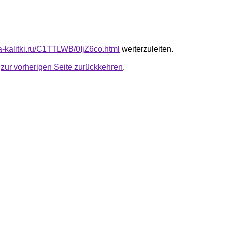
ta-kalitki.ru/C1TTLWB/0IjZ6co.html
weiterzuleiten.
u
zur vorherigen Seite zurückkehren
.