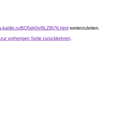
ta-kalitki.ru/BQ5qh0x/9LZBt76.html
weiterzuleiten.
u
zur vorherigen Seite zurückkehren
.