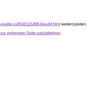
ta-kalitki.ru/8GlD1iS/BBJkwuM.html
weiterzuleiten.
u
zur vorherigen Seite zurückkehren
.