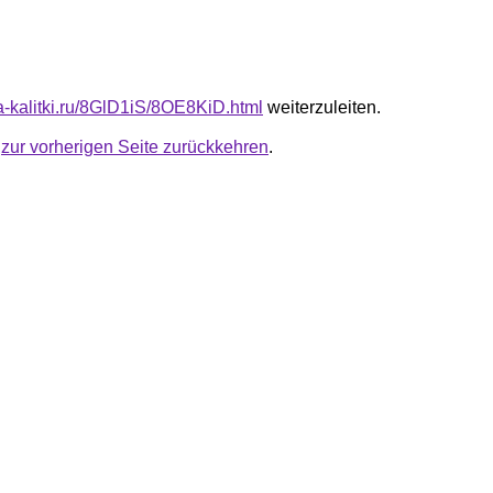
ta-kalitki.ru/8GlD1iS/8OE8KiD.html
weiterzuleiten.
u
zur vorherigen Seite zurückkehren
.