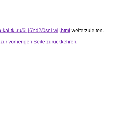
ta-kalitki.ru/6Lj6Yd2/0snLwlj.html
weiterzuleiten.
u
zur vorherigen Seite zurückkehren
.