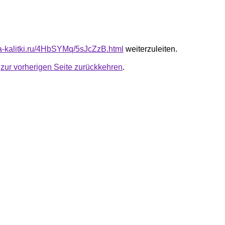
ota-kalitki.ru/4HbSYMq/5sJcZzB.html
weiterzuleiten.
u
zur vorherigen Seite zurückkehren
.