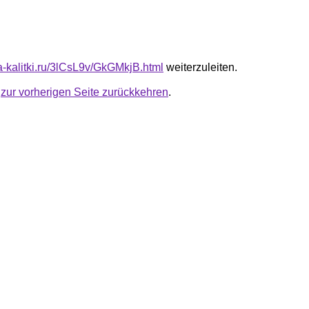
ta-kalitki.ru/3lCsL9v/GkGMkjB.html
weiterzuleiten.
u
zur vorherigen Seite zurückkehren
.