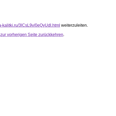
ta-kalitki.ru/3lCsL9v/0eQyUdl.html
weiterzuleiten.
u
zur vorherigen Seite zurückkehren
.