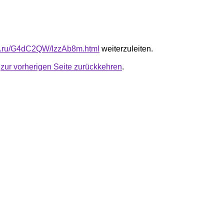
fb.ru/G4dC2QW/IzzAb8m.html
weiterzuleiten.
u
zur vorherigen Seite zurückkehren
.