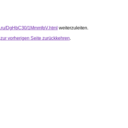
fb.ru/DgHbC30/1MmmfpV.html
weiterzuleiten.
u
zur vorherigen Seite zurückkehren
.