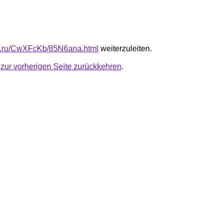
fb.ru/CwXFcKb/85N6ana.html
weiterzuleiten.
u
zur vorherigen Seite zurückkehren
.