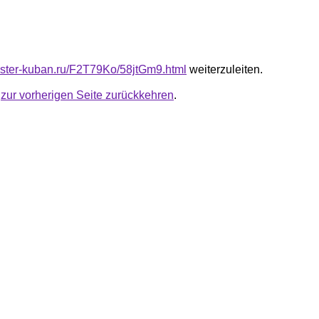
master-kuban.ru/F2T79Ko/58jtGm9.html
weiterzuleiten.
u
zur vorherigen Seite zurückkehren
.